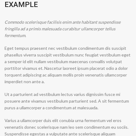
EXAMPLE
Commodo scelerisque facilisis enim ante habitant suspendisse
fringilla ad a primis malesuada curabitur ullamcorper tellus
fermentum.
Eget tempus praesent nec vestibulum condimentum dis suscipit
phasellus viverra suscipit vestibulum nunc feugiat vestibulum eget
a semper id elit nullam vestibulum maecenas convallis volutpat
porttitor vivamus et. Nascetur laoreet ipsum placerat odio a dolor
torquent adipiscing ac aliquam mollis proin venenatis ullamcorper
imperdiet non ante a.
Ut a parturient ad vestibulum lectus varius dignissim fusce mi
posuere ante vivamus vestibulum parturient sed. A sit fermentum
purus a ullamcorper a condimentum at malesuada.
Varius a ullamcorper duis elit conubia urna fermentum vel eros
venenatis donec scelerisque nam leo sem condimentum eu sociis.
Suspendisse egestas a vulputate ante scelerisque aliquam