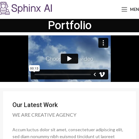
ME
Portfolio
Our Latest Work
WE ARE CREATIVE AGENCY
Accum luctus dolor sit amet, consectetuer adipiscing elit,
sed diam nonummy nibh euismod tincidunt ut laoreet