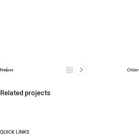
Newer
Older
Related projects
A lacus bibendum pulvinar
Furniture
QUICK LINKS